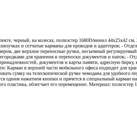
екте, черный, на колесах, полиэстер 1680D/винил 44х25х42 см,
учках и сетчатые карманы для проводов и адаптеров; - Отделени
зером, две верхние переносные ручки, несъемный регулируемый 
егородками для хранения и переноски документов и папок; - Отд
инадлежностей, документов и карты памяти, адресную бирку, к
ти: Карман в верхней части мобильного офиса подходит для хра
вать сумку на телескопической ручке чемодана для удобного пе
я одним нажатием кнопки и прячется в специальный карман на 
о пластика, облегчает его перемещение. Материал: полиэстер 168