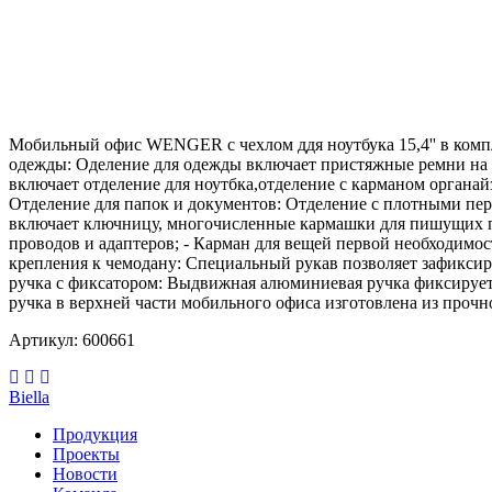
Мобильный офис WENGER с чехлом ддя ноутбука 15,4'' в компл
одежды: Оделение для одежды включает пристяжные ремни на лип
включает отделение для ноутбка,отделение с карманом органай
Отделение для папок и документов: Отделение с плотными пер
включает ключницу, многочисленные кармашки для пишущих пр
проводов и адаптеров; - Карман для вещей первой необходимос
крепления к чемодану: Специальный рукав позволяет зафиксиро
ручка с фиксатором: Выдвижная алюминиевая ручка фиксируетс
ручка в верхней части мобильного офиса изготовлена из прочног
Артикул: 600661
Biella
Продукция
Проекты
Новости