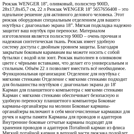
Рюкзак WENGER 18'', оливковый, полиэстер 900D,
28x17,8x45,7 см, 22 л Рюкзак WENGER 18'' 5657656408 – это
идеальное решение для активного делового человека. Этот
рюкзак оборудован специальным отделением для вашего
ноутбука с диагональю экрана 18”. Мягкая подкладка надежно
защитит ваш ноутбук при переноске. Материалом
изготовления является полиэстер 900D – очень прочная и
надежная синтетическая ткань. Рюкзак имеет удобную
систему доступа с двойным уровнем защиты. Благодаря
закрытым боковым караманам вы можете носить с собой
бутылки с водой или зонт. Рюкзак выполнен в оливковом
цвете с чёрными вставками, что делает его универсальным и
стильным. Объём 22 л позволяет вместить всё необходимое.
Функциональная организация: Отделение для ноутбука с
мягкими стенками Отделение с мягкими стенками подходит
для большинства ноутбуков с диагональю экрана до 18'
Карман для планшетного компьютера с мягкими стенками
Карман с мягкими стенками обеспечивает безопасную и
удобную переноску планшетного компьютера Боковые
карманы-органайзеры на молнии Боковые карманы-
органайзеры включают в себя многочисленные кармашки для
ручек и карты памяти Карманы для проводов и адаптеров
Внутренние боковые сетчатые карманы подходят для
хранения проводов и адаптеров Потайной карман из флиса
Мягкий потайной карман в верхней части рюкзака подойдет