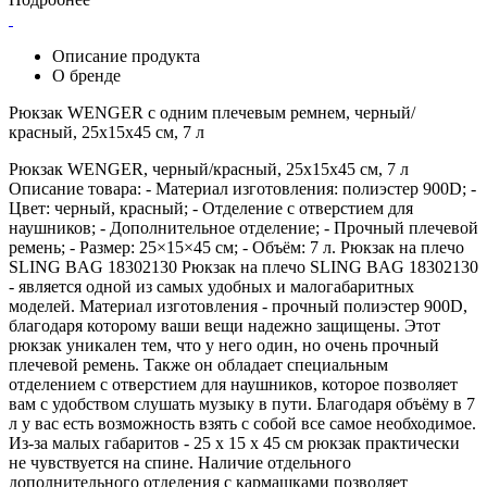
Описание продукта
О бренде
Рюкзак WENGER с одним плечевым ремнем, черный/
красный, 25x15x45 см, 7 л
Рюкзак WENGER, черный/красный, 25x15x45 см, 7 л
Описание товара: - Материал изготовления: полиэстер 900D; -
Цвет: черный, красный; - Отделение с отверстием для
наушников; - Дополнительное отделение; - Прочный плечевой
ремень; - Размер: 25×15×45 см; - Объём: 7 л. Рюкзак на плечо
SLING BAG 18302130 Рюкзак на плечо SLING BAG 18302130
- является одной из самых удобных и малогабаритных
моделей. Материал изготовления - прочный полиэстер 900D,
благодаря которому ваши вещи надежно защищены. Этот
рюкзак уникален тем, что у него один, но очень прочный
плечевой ремень. Также он обладает специальным
отделением с отверстием для наушников, которое позволяет
вам с удобством слушать музыку в пути. Благодаря объёму в 7
л у вас есть возможность взять с собой все самое необходимое.
Из-за малых габаритов - 25 х 15 х 45 см рюкзак практически
не чувствуется на спине. Наличие отдельного
дополнительного отделения с кармашками позволяет