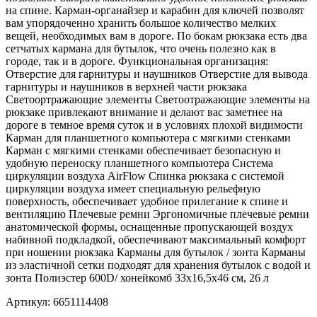
на спине. Карман-органайзер и карабин для ключей позволят
вам упорядоченно хранить большое количество мелких
вещей, необходимых вам в дороге. По бокам рюкзака есть два
сетчатых кармана для бутылок, что очень полезно как в
городе, так и в дороге. Функциональная организация:
Отверстие для гарнитуры и наушников Отверстие для вывода
гарнитуры и наушников в верхней части рюкзака
Светоортражающие элементы Светоотражающие элементы на
рюкзаке привлекают внимание и делают вас заметнее на
дороге в темное время суток и в условиях плохой видимости
Карман для планшетного компьютера с мягкими стенками
Карман с мягкими стенками обеспечивает безопасную и
удобную переноску планшетного компьютера Система
циркуляции воздуха AirFlow Спинка рюкзака с системой
циркуляции воздуха имеет специальную рельефную
поверхность, обеспечивает удобное прилегание к спине и
вентиляцию Плечевые ремни Эргономичные плечевые ремни
анатомической формы, оснащенные пропускающей воздух
набивной подкладкой, обеспечивают максимальный комфорт
при ношении рюкзака Карманы для бутылок / зонта Карманы
из эластичной сетки подходят для хранения бутылок с водой и
зонта Полиэстер 600D/ хонейкомб 33x16,5x46 см, 26 л
Артикул: 6651114408