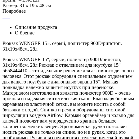
Размер: 31 x 19 x 48 см
Подробнее
Описание продукта
О бренде
Рюкзак WENGER 15», серый, полиэстер 900D/рипстоп,
31x19x48см, 28л
Рюкзак WENGER 15'', серый, полиэстер 900D/рипстоп,
31x19x48см, 28л Рюкзак с отделением для ноутбука 15"
5658444410 – это идеальное решение для активного делового
человека. Этот рюкзак оборудован специальным отделением
для вашего ноутбука с диагональю экрана 15”. Мягкая
подкладка надежно защитит ноутбук при переноске.
Материалом изготовления является полиэстер 900D – очень
прочная и надежная синтетическая ткань. Благодаря боковым
карманам из эластичной сетки, вы можете носить с собой
бутылки с водой. Спинка и ремни оборудованы системой
циркуляции воздуха Airflow. Карман-органайзер и кольцо для
ключей позволят вам упорядоченно хранить большое
количество мелких вещей. Эргономичная ручка позволяет
носить рюкзак не только на спине, но и в руках, когда это
необходимо. Рукав для соединения с телескопической ручкой