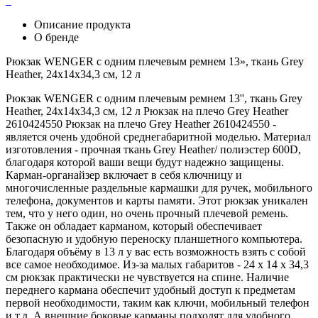
Описание продукта
О бренде
Рюкзак WENGER с одним плечевым ремнем 13», ткань Grey
Heather, 24x14x34,3 см, 12 л
Рюкзак WENGER с одним плечевым ремнем 13'', ткань Grey
Heather, 24x14x34,3 см, 12 л Рюкзак на плечо Grey Heather
2610424550 Рюкзак на плечо Grey Heather 2610424550 -
является очень удобной среднегабаритной моделью. Материал
изготовления - прочная ткань Grey Heather/ полиэстер 600D,
благодаря которой ваши вещи будут надежно защищены.
Карман-органайзер включает в себя ключницу и
многочисленные раздельные кармашки для ручек, мобильного
телефона, документов и карты памяти. Этот рюкзак уникален
тем, что у него один, но очень прочный плечевой ремень.
Также он обладает карманом, который обеспечивает
безопасную и удобную переноску планшетного компьютера.
Благодаря объёму в 13 л у вас есть возможность взять с собой
все самое необходимое. Из-за малых габаритов - 24 х 14 х 34,3
см рюкзак практически не чувствуется на спине. Наличие
переднего кармана обеспечит удобный доступ к предметам
первой необходимости, таким как ключи, мобильный телефон
и т.д. А внешние боковые карманы подходят для удобного