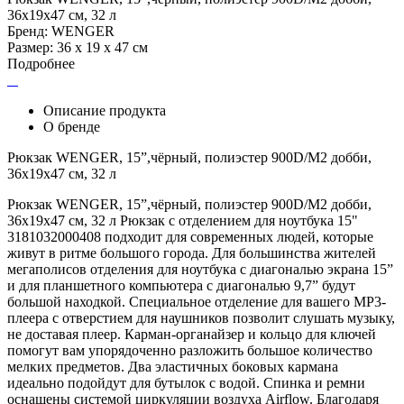
36x19x47 см, 32 л
Бренд: WENGER
Размер: 36 х 19 х 47 см
Подробнее
Описание продукта
О бренде
Рюкзак WENGER, 15”,чёрный, полиэстер 900D/М2 добби,
36x19x47 см, 32 л
Рюкзак WENGER, 15”,чёрный, полиэстер 900D/М2 добби,
36x19x47 см, 32 л Рюкзак с отделением для ноутбука 15"
3181032000408 подходит для современных людей, которые
живут в ритме большого города. Для большинства жителей
мегаполисов отделения для ноутбука с диагональю экрана 15”
и для планшетного компьютера с диагональю 9,7” будут
большой находкой. Специальное отделение для вашего MP3-
плеера с отверстием для наушников позволит слушать музыку,
не доставая плеер. Карман-органайзер и кольцо для ключей
помогут вам упорядоченно разложить большое количество
мелких предметов. Два эластичных боковых кармана
идеально подойдут для бутылок с водой. Спинка и ремни
оснащены системой циркуляции воздуха Airflow. Благодаря