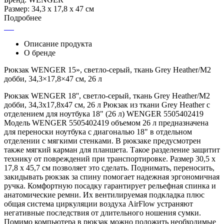
Размер: 34,3 x 17,8 x 47 см
Подробнее
Описание продукта
О бренде
Рюкзак WENGER 15», светло-серый, ткань Grey Heather/М2
добби, 34,3×17,8×47 см, 26 л
Рюкзак WENGER 18'', светло-серый, ткань Grey Heather/М2
добби, 34,3x17,8x47 см, 26 л Рюкзак из ткани Grey Heather с
отделением для ноутбука 18" (26 л) WENGER 5505402419
Модель WENGER 5505402419 объемом 26 л предназначена
для переноски ноутбука с диагональю 18" в отдельном
отделении с мягкими стенками. В рюкзаке предусмотрен
также мягкий карман для планшета. Такое разделение защитит
технику от повреждений при транспортировке. Размер 30,5 x
17,8 x 45,7 см позволяет это сделать. Поднимать, переносить,
закидывать рюкзак за спину помогает надежная эргономичная
ручка. Комфортную посадку гарантирует рельефная спинка и
анатомические ремни. Их вентилируемая подкладка плюс
общая система циркуляции воздуха AirFlow устраняют
негативные последствия от длительного ношения сумки.
Помимо компьютера в рюкзак можно положить необходимые