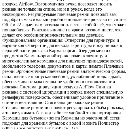
воздуха Airflow. Эргономичная ручка позволяет носить
рюкзак не только на спине, но и в руках, когда это
необходимо. Регулируемые плечевые ремни позволят вам
подобрать максимально удобное положение рюкзака на спине.
Объём 22 л дает вам возможность взять с собой всё, что может
понадобиться. Рюкзак выполнен в ярком розовом цвете, что
делает его особеннопривлекательным для девушек.
Функциональная организация: Отверстие для гарнитуры и
наушников Отверстие для вывода гарнитуры и наушников в
верхней части рюкзака Карман-органайзер для мелких
предметов Карман-органайзер включает ключницу и
многочисленные кармашки для пишущих принадлежностей,
мобильного телефона, документов и карты памяти Плечевые
ремни Эргономичные плечевые ремни анатомической формы,
осна- щённые пропускающей воздух набивной подкладкой,
обеспе- чивают максимальное удобство в использовании
рюкзака Система циркуляции воздуха AirFlow Спинка
рюкзака с системой циркуляции воздуха имеет специальную
рельефную поверхность, обеспечивает удобное прилегание к
спине и вентиляцию Стягивающие боковые ремни
Стягивающие ремни позволяют регулировать объём рюкзака,
а также ужимать багаж для более удобной транспортировки
Карманы для бутылок / зонта Карманы из эластичной сетки
подходят для хранения бутылок с водой и зонта Полиэстер
600D / 2 мм рипстоп 33х15х45 см, 22л