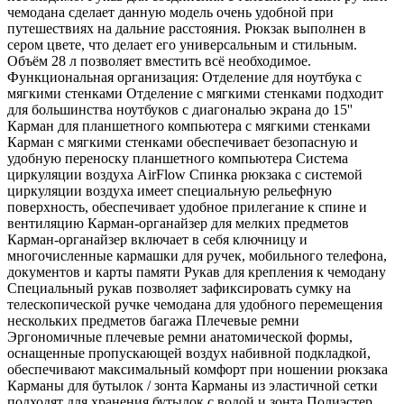
чемодана сделает данную модель очень удобной при
путешествиях на дальние расстояния. Рюкзак выполнен в
сером цвете, что делает его универсальным и стильным.
Объём 28 л позволяет вместить всё необходимое.
Функциональная организация: Отделение для ноутбука с
мягкими стенками Отделение с мягкими стенками подходит
для большинства ноутбуков с диагональю экрана до 15''
Карман для планшетного компьютера с мягкими стенками
Карман с мягкими стенками обеспечивает безопасную и
удобную переноску планшетного компьютера Система
циркуляции воздуха AirFlow Спинка рюкзака с системой
циркуляции воздуха имеет специальную рельефную
поверхность, обеспечивает удобное прилегание к спине и
вентиляцию Карман-органайзер для мелких предметов
Карман-органайзер включает в себя ключницу и
многочисленные кармашки для ручек, мобильного телефона,
документов и карты памяти Рукав для крепления к чемодану
Специальный рукав позволяет зафиксировать сумку на
телескопической ручке чемодана для удобного перемещения
нескольких предметов багажа Плечевые ремни
Эргономичные плечевые ремни анатомической формы,
оснащенные пропускающей воздух набивной подкладкой,
обеспечивают максимальный комфорт при ношении рюкзака
Карманы для бутылок / зонта Карманы из эластичной сетки
подходят для хранения бутылок с водой и зонта Полиэстер