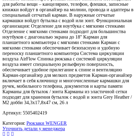
для работы вещи – канцелярию, телефон, флешки, записные
книжки войдут в органайзер на молнии, провода и адаптеры в
специальный сетчатый карман. В наружные сетчатые
кармашки войдут бутылка с водой или зонт. Функциональная
организация: Отделение для ноутбука с мягкими стенками
Отделение с мягкими стенками подходит для большинства
ноутбуков с диагональю экрана до 18'' Карман для
планшетного компьютера с мягкими стенками Карман с
мягкими стенками обеспечивает безопасную и удобную
переноску планшетного компьютера Система циркуляции
воздуха AirFlow Спинка рюкзака с системой циркуляции
воздуха имеет специальную рельефную поверхность,
обеспечивает удобное прилегание к спине и вентиляцию
Карман-органайзер для мелких предметов Карман-органайзер
включает в себя ключницу и многочисленные кармашки для
ручек, мобильного телефона, документов и карты памяти
Карманы для бутылок / зонта Карманы из эластичной сетки
подходят для хранения бутылок с водой и зонта Grey Heather /
М2 добби 34,3x17,8x47 см, 26 л
Артикул: 5505402419
Категория:
Рюкзаки WENGER
Уточнить детали у менеджера