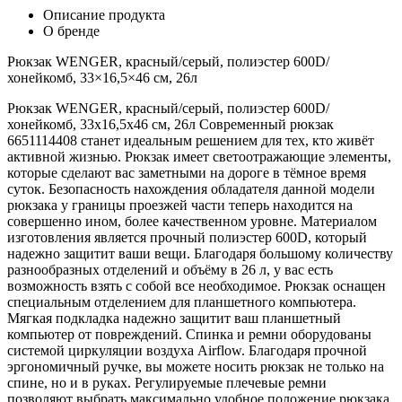
Описание продукта
О бренде
Рюкзак WENGER, красный/серый, полиэстер 600D/
хонейкомб, 33×16,5×46 см, 26л
Рюкзак WENGER, красный/серый, полиэстер 600D/
хонейкомб, 33x16,5x46 см, 26л Современный рюкзак
6651114408 станет идеальным решением для тех, кто живёт
активной жизнью. Рюкзак имеет светоотражающие элементы,
которые сделают вас заметными на дороге в тёмное время
суток. Безопасность нахождения обладателя данной модели
рюкзака у границы проезжей части теперь находится на
совершенно ином, более качественном уровне. Материалом
изготовления является прочный полиэстер 600D, который
надежно защитит ваши вещи. Благодаря большому количеству
разнообразных отделений и объёму в 26 л, у вас есть
возможность взять с собой все необходимое. Рюкзак оснащен
специальным отделением для планшетного компьютера.
Мягкая подкладка надежно защитит ваш планшетный
компьютер от повреждений. Спинка и ремни оборудованы
системой циркуляции воздуха Airflow. Благодаря прочной
эргономичный ручке, вы можете носить рюкзак не только на
спине, но и в руках. Регулируемые плечевые ремни
позволяют выбрать максимально удобное положение рюкзака