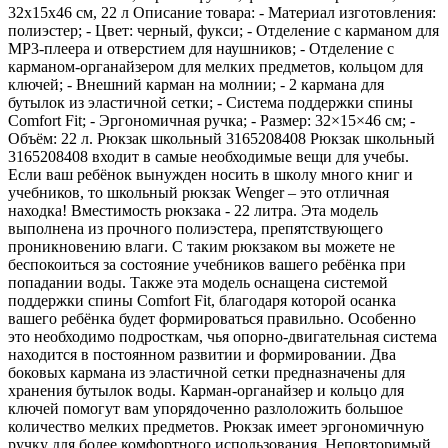
32x15x46 см, 22 л Описание товара: - Материал изготовления:
полиэстер; - Цвет: черный, фукси; - Отделение с карманом для
MP3-плеера и отверстием для наушников; - Отделение с
карманом-органайзером для мелких предметов, кольцом для
ключей; - Внешний карман на молнии; - 2 кармана для
бутылок из эластичной сетки; - Система поддержки спины
Comfort Fit; - Эргономичная ручка; - Размер: 32×15×46 см; -
Объём: 22 л. Рюкзак школьный 3165208408 Рюкзак школьный
3165208408 входит в самые необходимые вещи для учебы.
Если ваш ребёнок вынужден носить в школу много книг и
учебников, то школьный рюкзак Wenger – это отличная
находка! Вместимость рюкзака - 22 литра. Эта модель
выполнена из прочного полиэстера, препятствующего
проникновению влаги. С таким рюкзаком вы можете не
беспокоиться за состояние учебников вашего ребёнка при
попадании воды. Также эта модель оснащена системой
поддержки спины Comfort Fit, благодаря которой осанка
вашего ребёнка будет формироваться правильно. Особенно
это необходимо подросткам, чья опорно-двигательная система
находится в постоянном развитии и формировании. Два
боковых кармана из эластичной сетки предназначены для
хранения бутылок воды. Карман-органайзер и кольцо для
ключей помогут вам упорядоченно разлоложить большое
количество мелких предметов. Рюкзак имеет эргономичную
ручку для более комфортного использования. Неповторимый