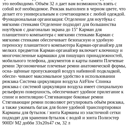
это необходимо. Объём 32 л дает вам возможность взять с
собой всё необходимое. Рюкзак выполнен в черном цвете, что
делает его универсальным и сочетающимся с любой одеждой.
Функциональная организация: Отделение для ноутбука с
мягкими стенками Отделение подходит для большинства
ноутбуков с диагональю экрана до 15'' Карман для
планшетного компьютера с мягкими стенками Карман с
мягкими стенками обеспечивает безопасную и удобную
переноску планшетного компьютера Карман-органайзер для
мелких предметов Карман-органайзер включает ключницу и
многочисленные кармашки для пишущих принадлежностей,
мобильного телефона, документов и карты памяти Плечевые
ремни Эргономичные плечевые ремни анатомической формы,
осна- щённые пропускающей воздух набивной подкладкой,
обеспе- чивают максимальное удобство в использовании
рюкзака Система циркуляции воздуха AirFlow Спинка
рюкзака с системой циркуляции воздуха имеет специальную
рельефную поверхность, обеспечивает удобное прилегание к
спине и вентиляцию Стягивающие боковые ремни
Стягивающие ремни позволяют регулировать объём рюкзака,
а также ужимать багаж для более удобной транспортировки
Карманы для бутылок / зонта Карманы из эластичной сетки
подходят для хранения бутылок с водой и зонта Полиэстер
900D/ М2 добби 33х20х47 см, 32 л