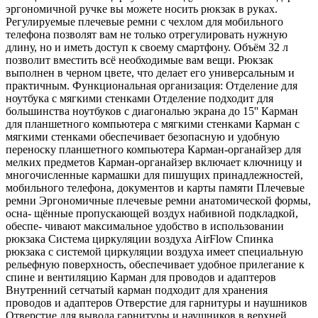
эргономичной ручке вы можете носить рюкзак в руках.
Регулируемые плечевые ремни с чехлом для мобильного
телефона позволят вам не только отрегулировать нужную
длину, но и иметь доступ к своему смартфону. Объём 32 л
позволит вместить всё необходимые вам вещи. Рюкзак
выполнен в черном цвете, что делает его универсальным и
практичным. Функциональная организация: Отделение для
ноутбука с мягкими стенками Отделение подходит для
большинства ноутбуков с диагональю экрана до 15'' Карман
для планшетного компьютера с мягкими стенками Карман с
мягкими стенками обеспечивает безопасную и удобную
переноску планшетного компьютера Карман-органайзер для
мелких предметов Карман-органайзер включает ключницу и
многочисленные кармашки для пишущих принадлежностей,
мобильного телефона, документов и карты памяти Плечевые
ремни Эргономичные плечевые ремни анатомической формы,
осна- щённые пропускающей воздух набивной подкладкой,
обеспе- чивают максимальное удобство в использовании
рюкзака Система циркуляции воздуха AirFlow Спинка
рюкзака с системой циркуляции воздуха имеет специальную
рельефную поверхность, обеспечивает удобное прилегание к
спине и вентиляцию Карман для проводов и адаптеров
Внутренний сетчатый карман подходит для хранения
проводов и адаптеров Отверстие для гарнитуры и наушников
Отверстие для вывода гарнитуры и наушников в верхней