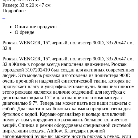
Размер: 33 х 20 х 47 см
Подробнее
Описание продукта
О бренде
Рюкзак WENGER, 15”,черный, полиэстер 900D, 33x20x47 см,
32 л
Рюкзак WENGER, 15”,черный, полиэстер 900D, 33x20x47 см,
32 л Жизнь в городе всегда наполнена движением. Рюкзак
городской 3107202410 был создан для активных современных
людей. Эта модель рюкзака изготовлена из полиэстера 900D –
очень прочной и надежной синтетической ткани, которая не
пропускает влагу и ультрафиолетовые лучи. Большим плюсом
этого рюкзака является наличие отделений для ноутбука с
диагональю экрана 15” и для планшетного компьютера с
диагональю 9,7”. Теперь вы может взять все ваши гаджеты с
собой. Два эластичных боковых кармана предназначены для
бутылок с водой. Карман-органайзер и кольцо для ключей
помогут вам упорядоченно разложить большое количество
вещей. Спинка и ремни оборудованы специальной системой
циркуляции воздуха Airflow. Благодаря прочной
эргономичной ручке вы можете носить рюкзак в руках, если