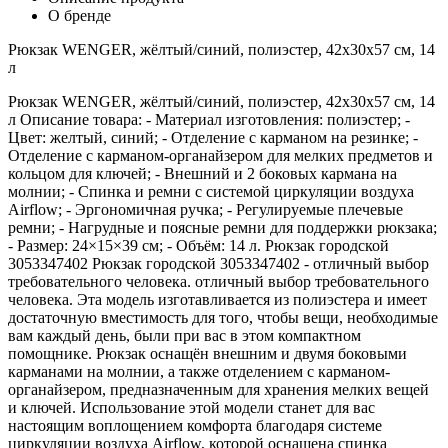
О бренде
Рюкзак WENGER, жёлтый/синий, полиэстер, 42x30x57 см, 14
л
Рюкзак WENGER, жёлтый/синий, полиэстер, 42x30x57 см, 14
л Описание товара: - Материал изготовления: полиэстер; -
Цвет: желтый, синий; - Отделение с карманом на резинке; -
Отделение с карманом-органайзером для мелких предметов и
кольцом для ключей; - Внешний и 2 боковых кармана на
молнии; - Спинка и ремни с системой циркуляции воздуха
Airflow; - Эргономичная ручка; - Регулируемые плечевые
ремни; - Нагрудные и поясные ремни для поддержки рюкзака;
- Размер: 24×15×39 см; - Объём: 14 л. Рюкзак городской
3053347402 Рюкзак городской 3053347402 - отличный выбор
требовательного человека. отличный выбор требовательного
человека. Эта модель изготавливается из полиэстера и имеет
достаточную вместимость для того, чтобы вещи, необходимые
вам каждый день, были при вас в этом компактном
помощнике. Рюкзак оснащён внешним и двумя боковыми
карманами на молнии, а также отделением с карманом-
органайзером, предназначенным для хранения мелких вещей
и ключей. Использование этой модели станет для вас
настоящим воплощением комфорта благодаря системе
циркуляции воздуха Airflow, которой оснащена спинка