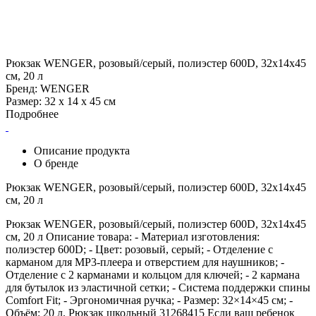
Рюкзак WENGER, розовый/серый, полиэстер 600D, 32х14х45
см, 20 л
Бренд: WENGER
Размер: 32 х 14 х 45 см
Подробнее
Описание продукта
О бренде
Рюкзак WENGER, розовый/серый, полиэстер 600D, 32х14х45
см, 20 л
Рюкзак WENGER, розовый/серый, полиэстер 600D, 32х14х45
см, 20 л Описание товара: - Материал изготовления:
полиэстер 600D; - Цвет: розовый, серый; - Отделение с
карманом для MP3-плеера и отверстием для наушников; -
Отделение с 2 карманами и кольцом для ключей; - 2 кармана
для бутылок из эластичной сетки; - Система поддержки спины
Comfort Fit; - Эргономичная ручка; - Размер: 32×14×45 см; -
Объём: 20 л. Рюкзак школьный 31268415 Если ваш ребенок